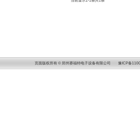
当前显示1-1条共1条
页面版权所有 © 郑州赛福特电子设备有限公司
豫ICP备1100