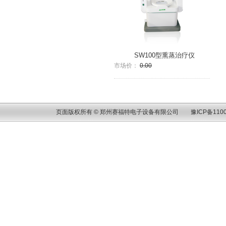
SW100型熏蒸治疗仪
市场价：
0.00
页面版权所有 © 郑州赛福特电子设备有限公司
豫ICP备1100